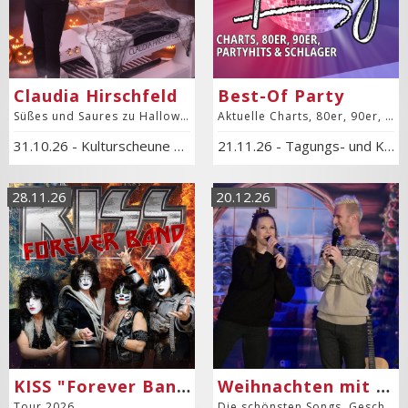
Claudia Hirschfeld
Best-Of Party
Süßes und Saures zu Halloween
Aktuelle Charts, 80er, 90er, Partyhits und Schlager
31.10.26
-
Kulturscheune Hof Haulle
21.11.26
-
Tagungs- und Kongresszentrum
28.11.26
20.12.26
KISS "Forever Band"
Weihnachten mit Freunden
Tour 2026
Die schönsten Songs, Geschichten & Comedy zum Fest