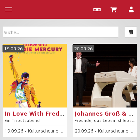
Nac
19.09.26
20.09.26
In Love With Freddie Mercury
Johannes Groß & Claudia Hirschfeld
Ein Tributeabend
Freunde, das Leben ist lebenswert
19.09.26
-
Kulturscheune Hof Haulle
20.09.26
-
Kulturscheune Hof Haulle