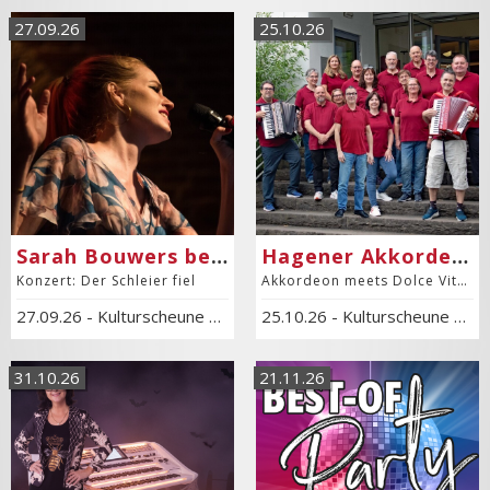
27.09.26
25.10.26
Sarah Bouwers begleitet vom Trio Jassiko
Hagener Akkordeon-Orchester
Konzert: Der Schleier fiel
Akkordeon meets Dolce Vita und Discofieber
27.09.26
-
Kulturscheune Hof Haulle
25.10.26
-
Kulturscheune Hof Haulle
31.10.26
21.11.26