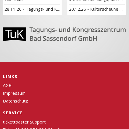
28.11.26
-
Tagungs- und Kongresszentrum
20.12.26
-
Kulturscheune Hof Haulle
LINKS
AGB
Impressum
Datenschutz
SERVICE
tickettoaster Support