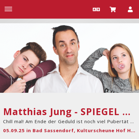
Matthias Jung - SPIEGEL Bestseller Autor und Familienchoach
Chill mal! Am Ende der Geduld ist noch viel Pubertät übrig
05.09.25 in Bad Sassendorf, Kulturscheune Hof Haulle