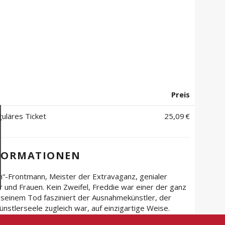
Preis
guläres Ticket
25,09 €
FORMATIONEN
“-Frontmann, Meister der Extravaganz, genialer
 und Frauen. Kein Zweifel, Freddie war einer der ganz
 seinem Tod fasziniert der Ausnahmekünstler, der
nstlerseele zugleich war, auf einzigartige Weise.
nger Artur Molin und Musiker Michael Lohmann einen