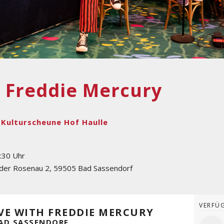
h Freddie Mercury
 Kulturscheune Hof Haulle
9:30 Uhr
der Rosenau 2
,
59505
Bad Sassendorf
VERFÜ
OVE WITH FREDDIE MERCURY
AD SASSENDORF