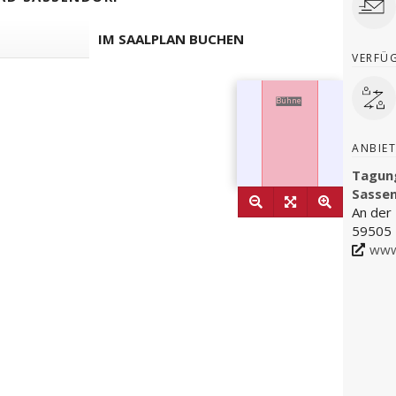
IM SAALPLAN BUCHEN
VERFÜ
ANBIET
Tagun
Sasse
An der
59505 
www