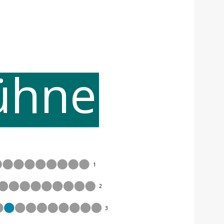
ühne
1
2
3