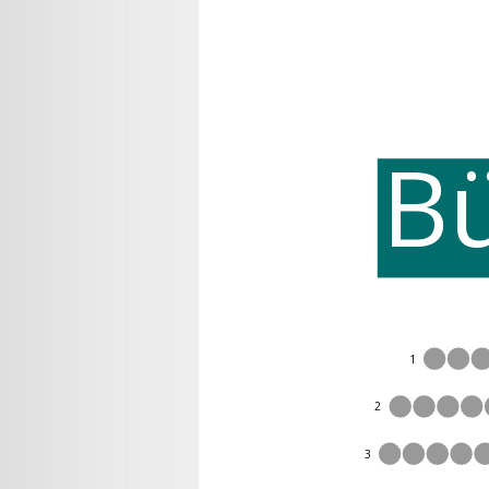
B
1
2
3