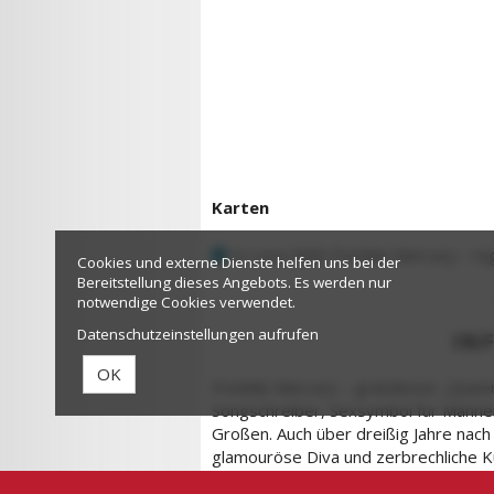
Karten
In Love With Freddie Mercury - re
Cookies und externe Dienste helfen uns bei der
Bereitstellung dieses Angebots. Es werden nur
notwendige Cookies verwendet.
Datenschutzeinstellungen aufrufen
IN
OK
Freddie Mercury – grandioser „Queen
Songschreiber, Sexsymbol für Männer
Großen. Auch über dreißig Jahre nach
glamouröse Diva und zerbrechliche Kü
Mit ihrem Programm gewähren der Sä