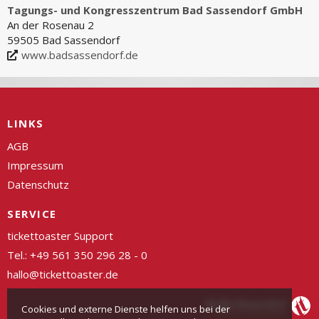
Tagungs- und Kongresszentrum Bad Sassendorf GmbH
An der Rosenau 2
59505 Bad Sassendorf
www.badsassendorf.de
LINKS
AGB
Impressum
Datenschutz
SERVICE
tickettoaster Support
Tel.: +49 561 350 296 28 - 0
hallo@tickettoaster.de
Cookies und externe Dienste helfen uns bei der